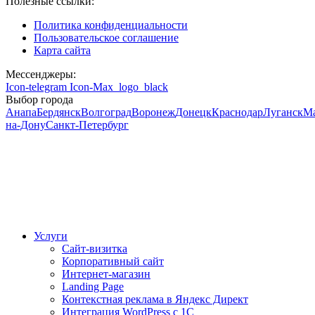
Полезные ссылки:
Политика конфиденциальности
Пользовательское соглашение
Карта сайта
Мессенджеры:
Icon-telegram
Icon-Max_logo_black
Выбор города
Анапа
Бердянск
Волгоград
Воронеж
Донецк
Краснодар
Луганск
М
на-Дону
Санкт-Петербург
Услуги
Сайт-визитка
Корпоративный сайт
Интернет-магазин
Landing Page
Контекстная реклама в Яндекс Директ
Интеграция WordPress c 1C