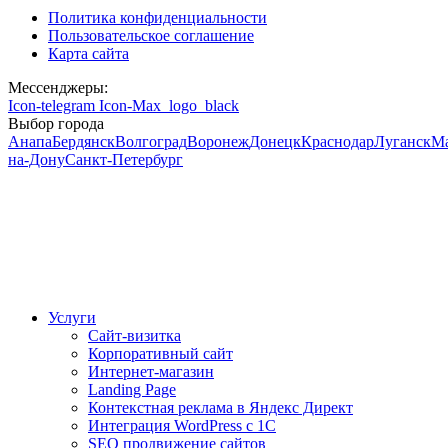
Политика конфиденциальности
Пользовательское соглашение
Карта сайта
Мессенджеры:
Icon-telegram
Icon-Max_logo_black
Выбор города
Анапа
Бердянск
Волгоград
Воронеж
Донецк
Краснодар
Луганск
М
на-Дону
Санкт-Петербург
Услуги
Сайт-визитка
Корпоративный сайт
Интернет-магазин
Landing Page
Контекстная реклама в Яндекс Директ
Интеграция WordPress c 1C
SEO продвижение сайтов