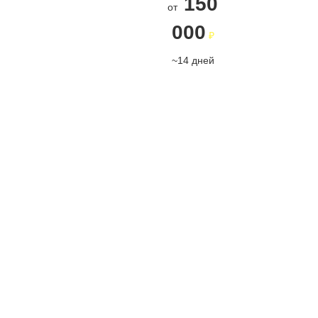
150
вашей
от
компании
000
₽
ПОДРОБНЕЕ
~14 дней