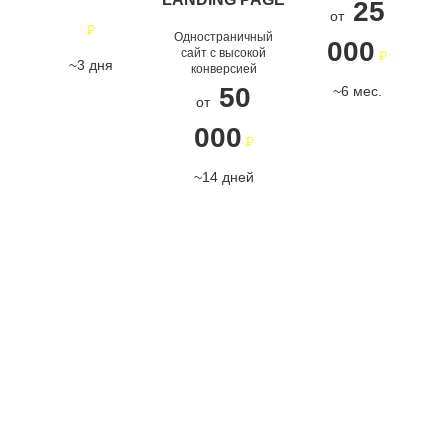
приводит
25
ОДНОСТРАНИЧНЫЙ
бизнес
от
клиентов
₽
САЙТ
Одностраничный
000
сайт с высокой
₽
ПОДРОБНЕЕ
~3 дня
конверсией
ПОДРОБНЕЕ
Страницы,
50
~6 мес.
которые
от
конвертируют
000
₽
ПОДРОБНЕЕ
~14 дней