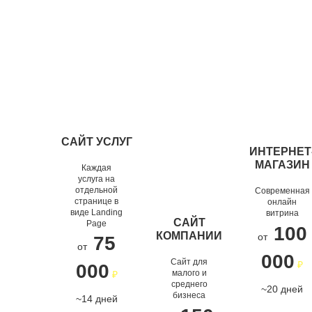
САЙТ УСЛУГ
ИНТЕРНЕТ
ОНЛАЙН
САЙТ ВИЗИТКА
МАГАЗИН
МАГАЗИН
Каждая
услуга на
Создаём
отдельной
Современная
Создаём
странице в
онлайн
цифровые
онлайн-
виде Landing
витрина
решения для
САЙТ
Page
магазины,
100
КОМПАНИИ
от
КОРПОРАТИВНЫЙ
вашего
75
которые
от
САЙТ
успеха
000
продают
Сайт для
₽
000
малого и
₽
Создаём
среднего
ПОДРОБНЕЕ
~20 дней
ПОДРОБНЕЕ
бизнеса
будущее
~14 дней