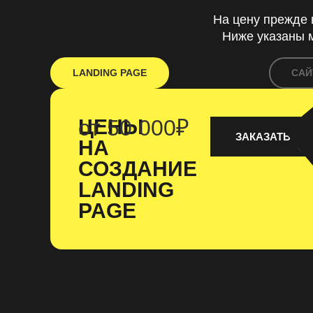
На цену прежде 
Ниже указаны 
LANDING PAGE
САЙ
ЦЕНЫ
от 50 000₽
ЗАКАЗАТЬ СА
НА
СОЗДАНИЕ
LANDING
PAGE