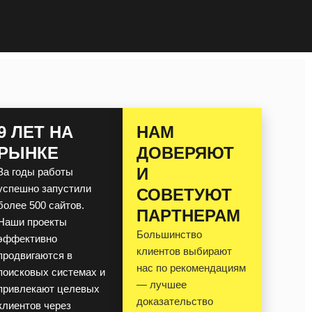
9 ЛЕТ НА
НАМ
РЫНКЕ
ДОВЕРЯЮТ
И
За годы работы
успешно запустили
СОВЕТУЮТ
более 500 сайтов.
ПАРТНЕРАМ
Наши проекты
Большинство
эффективно
клиентов выбирают
продвигаются в
нас по рекомендациям
поисковых системах и
— лучшее
привлекают целевых
доказательство
клиентов через