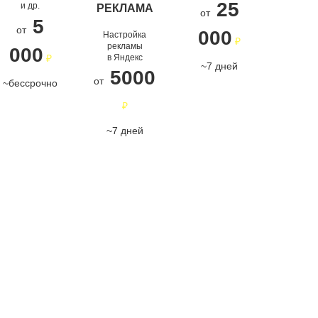
работает без
ЯНДЕКС
25
и др.
РЕКЛАМА
от
ДИРЕКТ
ваш сайт
сбоев
5
от
000
Настройка
₽
Реклама,
рекламы
000
ПОДРОБНЕЕ
ПОДРОБНЕЕ
в Яндекс
₽
которая
~7 дней
5000
приводит
от
~бессрочно
клиентов
₽
ПОДРОБНЕЕ
~7 дней