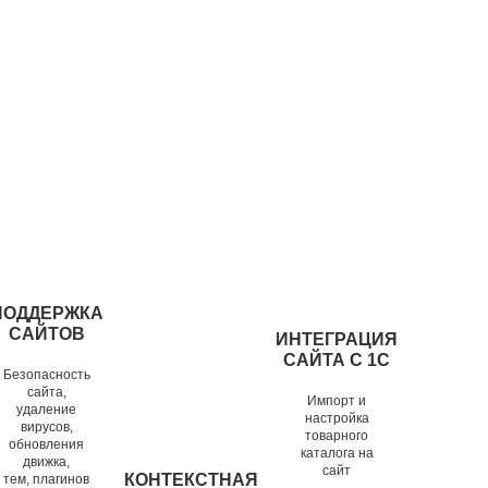
ПОДДЕРЖКА
САЙТОВ
ИНТЕГРАЦИЯ
САЙТА С 1С
ВЫГРУЗКА
ПОДДЕРЖКА
Безопасность
ИЗ 1С НА САЙТ
сайта,
САЙТОВ
Импорт и
удаление
WORDPRESS
настройка
вирусов,
товарного
Автоматизация,
обновления
каталога на
Развиваем и
движка,
которая
сайт
КОНТЕКСТНАЯ
тем, плагинов
защищаем