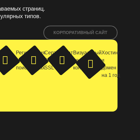
аваемых страниц.
улярных типов.
КОРПОРАТИВНЫЙ САЙТ
ение
Регистрация
Сертификат
Визуальный
Хостинг
е с
в
безопасности
редактор
и
ом
поисковиках
SSL
контента
домен
на 1 год