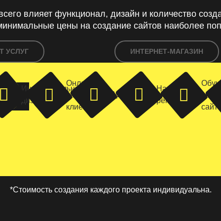
всего влияет функционал, дизайн и количество созд
минимальные цены на создание сайтов наиболее поп
Т УСЛУГ
ИНТЕРНЕТ-МАГАЗИН
Онлайн
Обуч
Индивидуальный
Настройка
Адаптивность
чат с
работ
ЙТ
дизайн
рекламы
клиентом
сайт
*Стоимость создания каждого проекта индивидуальна.