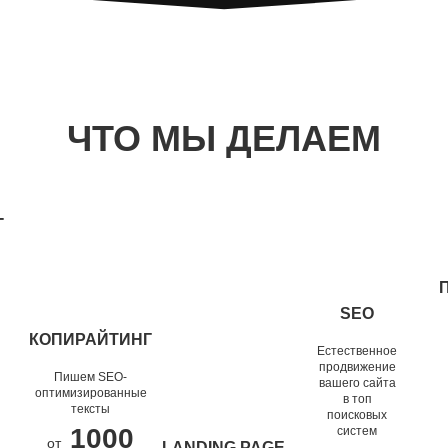
ЧТО МЫ ДЕЛАЕМ
-
SEO
КОПИРАЙТИНГ
ПРОДВИЖЕНИЕ
SEO ТЕКСТЫ
Естественное
САЙТА
продвижение
Пишем SEO-
вашего сайта
Слова,
оптимизированные
в топ
SEO,
тексты
поисковых
работающие
которое
1000
систем
на ваш
от
LANDING PAGE