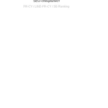
SEO-специалист
PR-CY / LINE-PR-CY / SE-Ranking